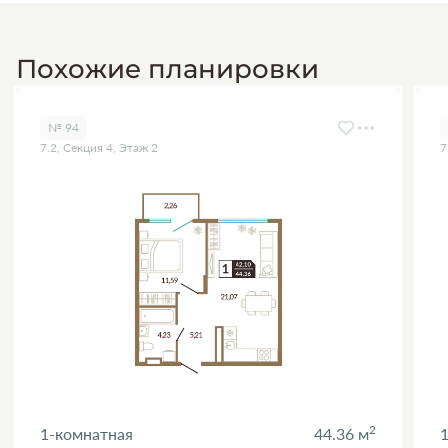
Похожие планировки
№ 94
7.2, Секция 4, Этаж 2
7
2
1-комнатная
44.36 м