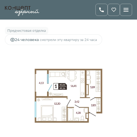
2
2-комнатная
49.16 м
6 300 000 руб.
Предчистовая отделка
24 человекa
смотрели эту квартиру за 24 часа