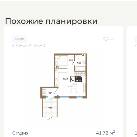
Похожие планировки
№ 89
6, Секция 4, Этаж 1
7
2
Студия
41.72 м