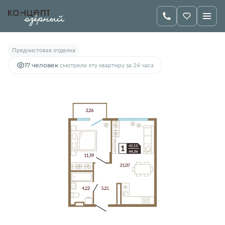
2
1-комнатная
44.36 м
5 850 000 руб.
Предчистовая отделка
17 человек
смотрели эту квартиру за 24 часа