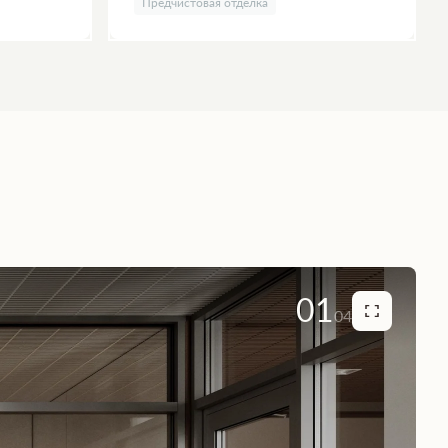
Предчистовая отделка
01
04