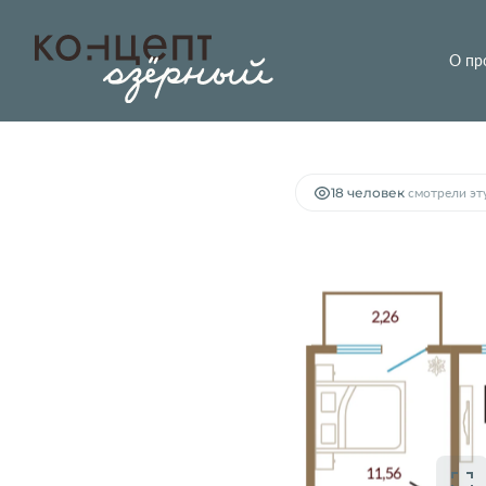
О пр
2
1-комнатная
44.15 м
5 750 000 руб.
18 человек
смотрели эту