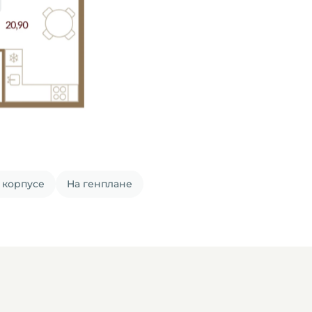
 корпусе
На генплане