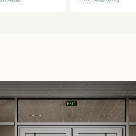
вая отделка
Предчистовая отделка