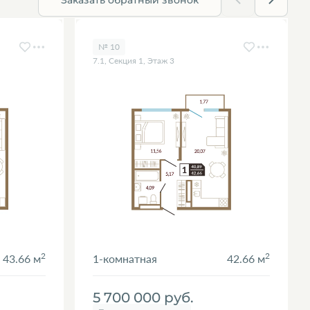
№ 10
7.1, Секция 1, Этаж 3
2
2
43.66 м
1-комнатная
42.66 м
5 700 000
руб.