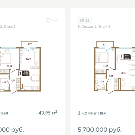
№ 12
 2, Этаж 3
8, Секция 1, Этаж 3
2
тная
43.95 м
1-комнатная
 000
руб.
5 700 000
руб.