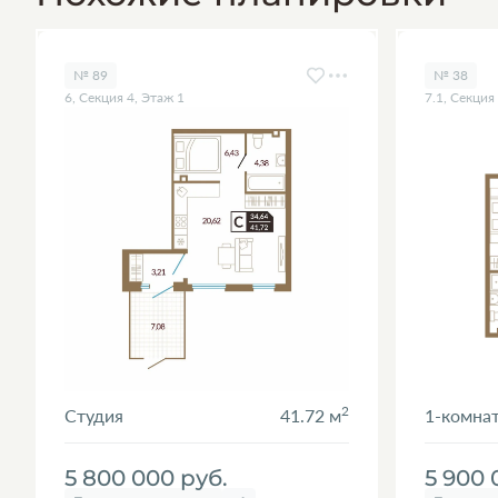
№ 89
№ 38
6, Секция 4, Этаж 1
7.1, Секция
2
Студия
41.72 м
1-комна
5 800 000
руб.
5 900