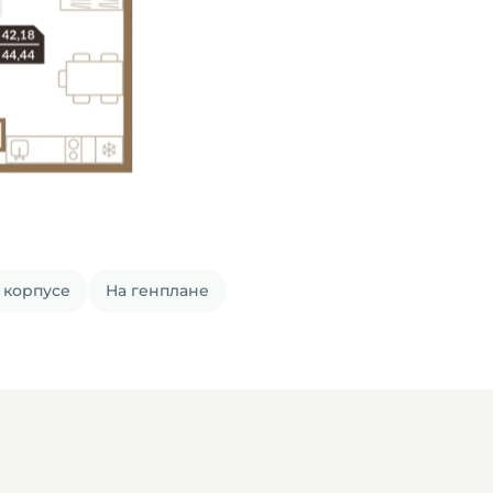
 корпусе
На генплане