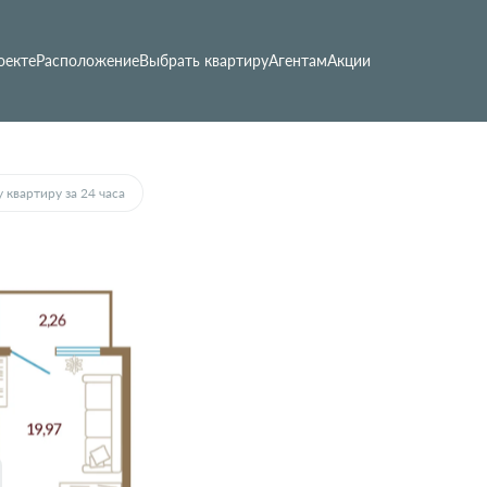
оекте
Расположение
Выбрать квартиру
Агентам
Акции
 квартиру за 24 часа