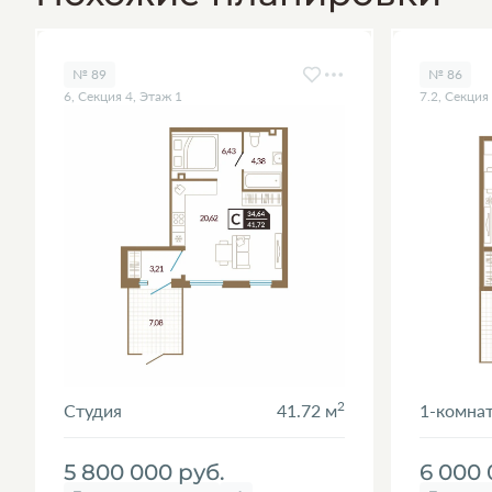
№ 89
№ 86
6, Секция 4, Этаж 1
7.2, Секция
2
Студия
41.72 м
1-комна
5 800 000
руб.
6 000