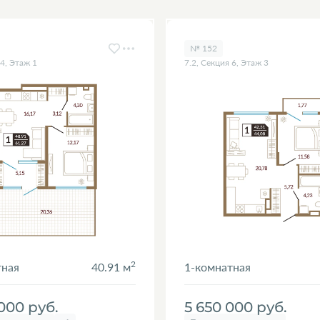
№ 152
 4, Этаж 1
7.2, Секция 6, Этаж 3
2
тная
40.91 м
1-комнатная
 000
руб.
5 650 000
руб.