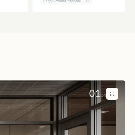
Предчистовая отделка
+1
01
04