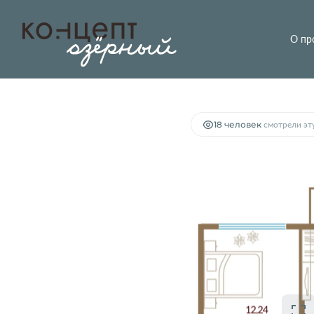
О пр
2
1-комнатная
44.44 м
5 900 000 руб.
18 человек
смотрели эту