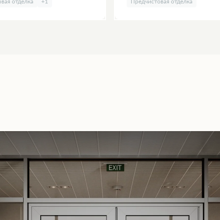
вая отделка
+1
Предчистовая отделка