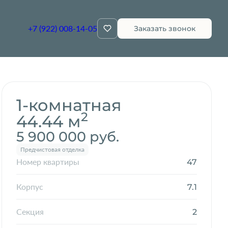
+7 (922) 008-14-05
Заказать звонок
Забронировать
1-комнатная
2
44.44 м
5 900 000 руб.
Предчистовая отделка
47
Номер квартиры
7.1
Корпус
2
Секция