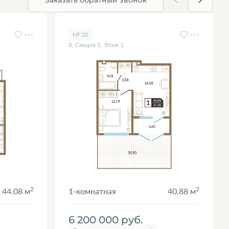
№ 20
8, Секция 2, Этаж 1
2
2
44.08 м
1-комнатная
40.88 м
6 200 000
руб.