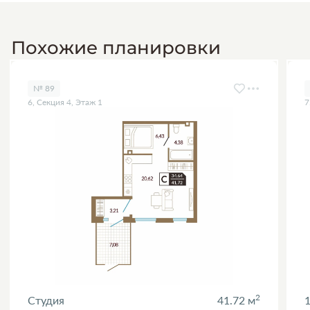
Похожие планировки
№ 89
6, Секция 4, Этаж 1
7
2
Студия
41.72 м