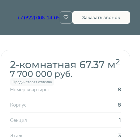
+7 (922) 008-14-05
Заказать звонок
Забронировать
2
2-комнатная 67.37 м
7 700 000 руб.
Предчистовая отделка
8
Номер квартиры
8
Корпус
1
Секция
3
Этаж