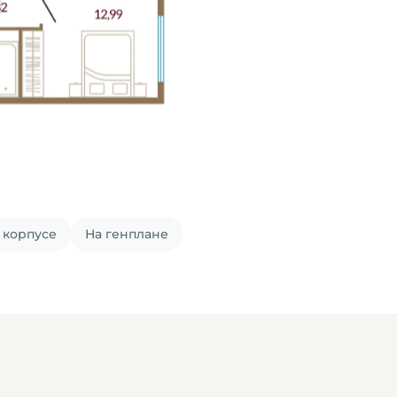
 корпусе
На генплане