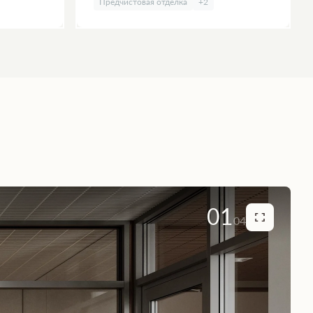
Предчистовая отделка
+2
01
04