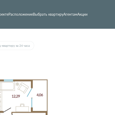
оекте
Расположение
Выбрать квартиру
Агентам
Акции
 квартиру за 24 часа