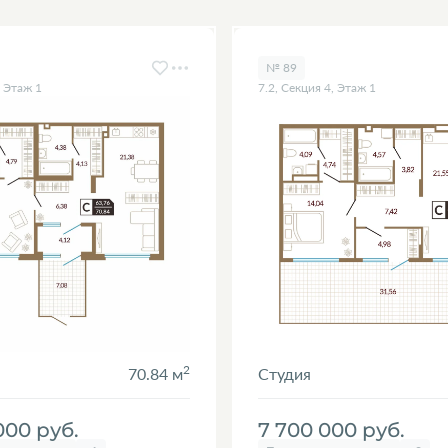
№ 89
, Этаж 1
7.2, Секция 4, Этаж 1
2
70.84 м
Студия
 000
руб.
7 700 000
руб.