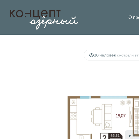
О пр
2
2-комнатная
67.37 м
7 700 000 руб.
20 человек
смотрели эту