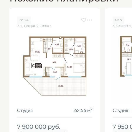
№ 24
№ 5
7.1, Секция 2, Этаж 1
6, Секция 1
2
Студия
62.56 м
Студия
7 900 000
руб.
7 950