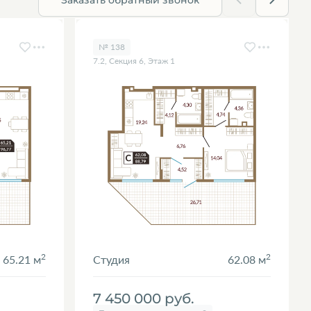
№ 138
7.2, Секция 6, Этаж 1
2
2
65.21 м
Студия
62.08 м
7 450 000
руб.