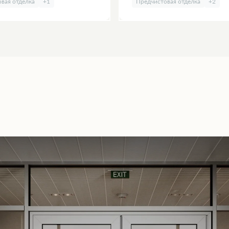
вая отделка
+1
Предчистовая отделка
+2