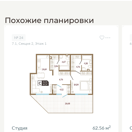
Похожие планировки
№ 24
7.1, Секция 2, Этаж 1
6
2
Студия
62.56 м