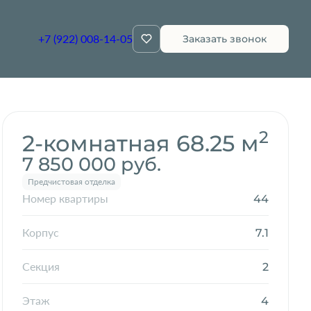
+7 (922) 008-14-05
Заказать звонок
Забронировать
2
2-комнатная 68.25 м
7 850 000 руб.
Предчистовая отделка
44
Номер квартиры
7.1
Корпус
2
Секция
4
Этаж