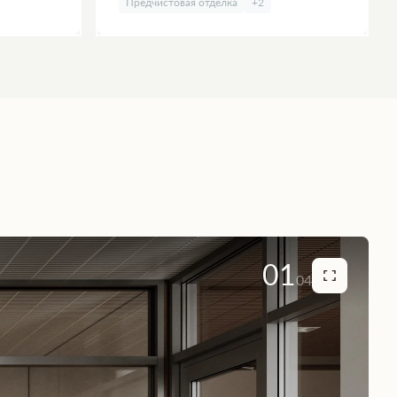
Предчистовая отделка
+2
01
04