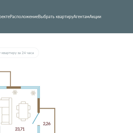
оекте
Расположение
Выбрать квартиру
Агентам
Акции
 квартиру за 24 часа