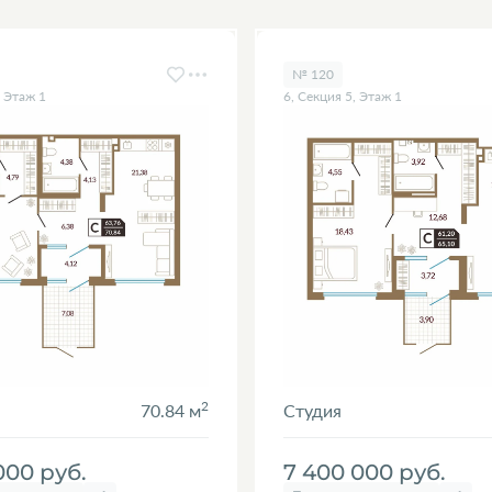
№ 120
, Этаж 1
6, Секция 5, Этаж 1
2
70.84 м
Студия
 000
руб.
7 400 000
руб.