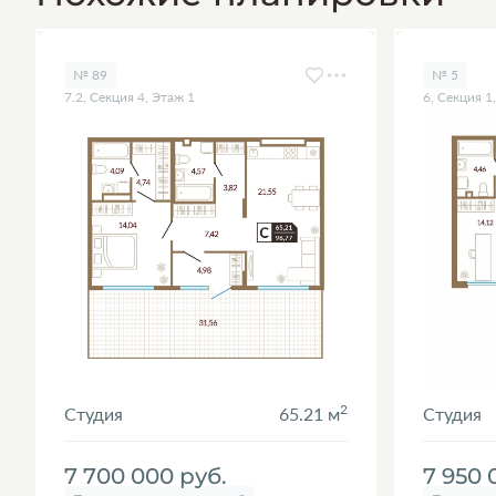
№ 89
№ 5
7.2, Секция 4, Этаж 1
6, Секция 1
2
Студия
65.21 м
Студия
7 700 000
руб.
7 950