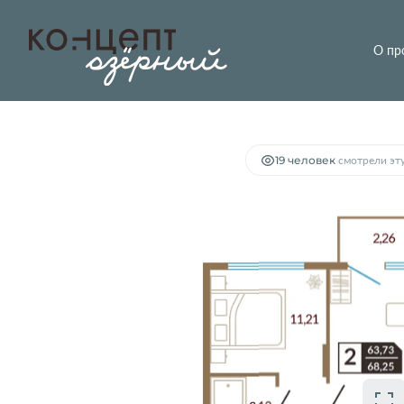
О пр
2
2-комнатная
68.25 м
7 850 000 руб.
19 человек
смотрели эту