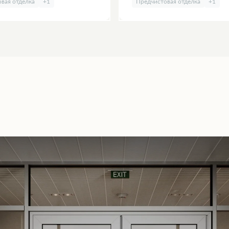
вая отделка
+1
Предчистовая отделка
+1