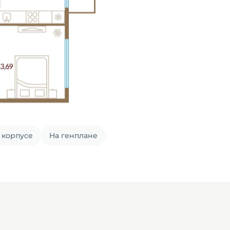
 корпусе
На генплане