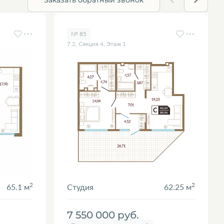
№ 85
7.2, Секция 4, Этаж 1
2
2
65.1 м
Студия
62.25 м
7 550 000
руб.