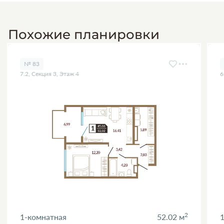
Похожие планировки
№ 83
7.2, Секция 3, Этаж 4
6
2
1-комнатная
52.02 м