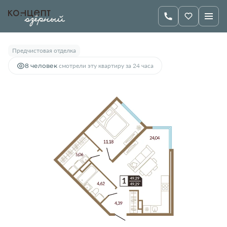
2
1-комнатная
49.29 м
6 500 000 руб.
Предчистовая отделка
8 человек
смотрели эту квартиру за 24 часа