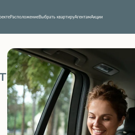
оекте
Расположение
Выбрать квартиру
Агентам
Акции
т