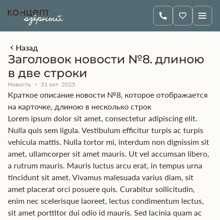
Назад
Заголовок новости №8. длиною
в две строки
Новость
31 окт. 2025
Краткое описание новости №8, которое отображается
на карточке, длиною в несколько строк
Lorem ipsum dolor sit amet, consectetur adipiscing elit.
Nulla quis sem ligula. Vestibulum efficitur turpis ac turpis
vehicula mattis. Nulla tortor mi, interdum non dignissim sit
amet, ullamcorper sit amet mauris. Ut vel accumsan libero,
a rutrum mauris. Mauris luctus arcu erat, in tempus urna
tincidunt sit amet. Vivamus malesuada varius diam, sit
amet placerat orci posuere quis. Curabitur sollicitudin,
enim nec scelerisque laoreet, lectus condimentum lectus,
sit amet porttitor dui odio id mauris. Sed lacinia quam ac