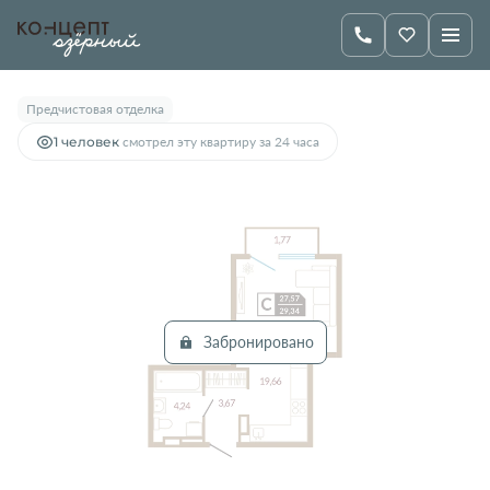
2
Студия
29.34 м
Цена по запросу
Предчистовая отделка
1 человек
смотрел эту квартиру за 24 часа
Забронировано