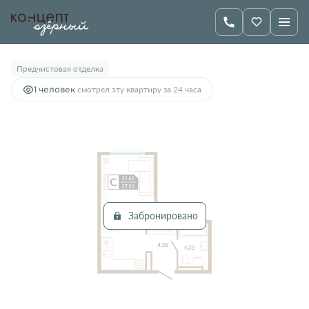
2
Студия
27.51 м
Цена по запросу
Предчистовая отделка
1 человек
смотрел эту квартиру за 24 часа
Забронировано