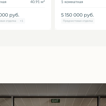
2
тная
40.91 м
1-комнатная
 000
руб.
5 150 000
руб.
вая отделка
+1
Предчистовая отделка