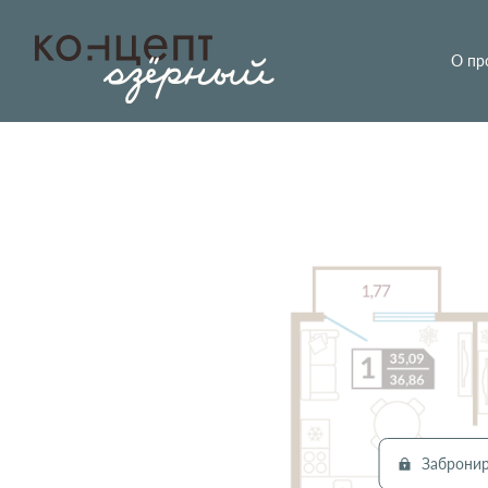
О пр
2
1-комнатная
36.86 м
Цена по запросу
Заброни