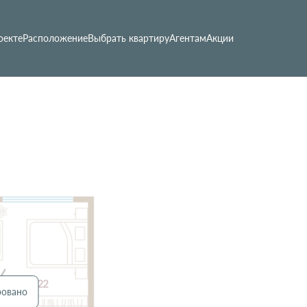
оекте
Расположение
Выбрать квартиру
Агентам
Акции
ровано