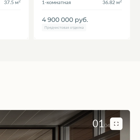
2
2
37.5 м
1-комнатная
36.82 м
4 900 000
руб.
Предчистовая отделка
01
04