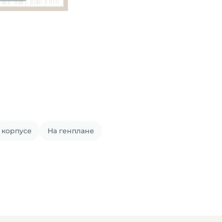
 корпусе
На генплане