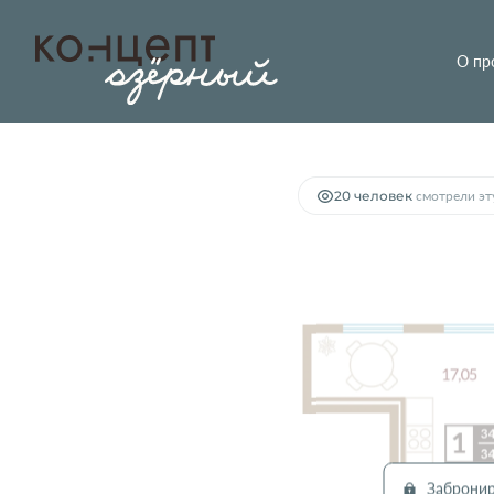
О пр
2
1-комнатная
34.84 м
Цена по запросу
20 человек
смотрели эту
Заброни