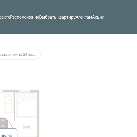
оекте
Расположение
Выбрать квартиру
Агентам
Акции
 квартиру за 24 часа
ровано