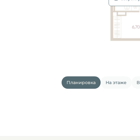
Планировка
На этаже
В