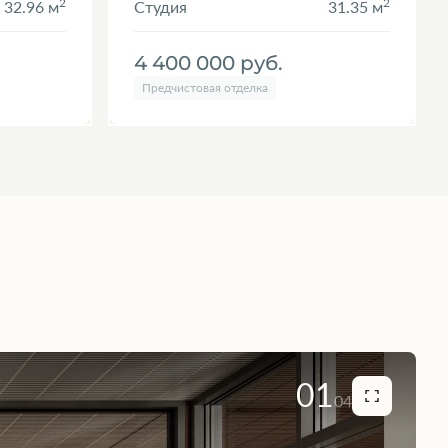
2
2
32.96 м
Студия
31.35 м
4 400 000
руб.
Предчистовая отделка
01
04