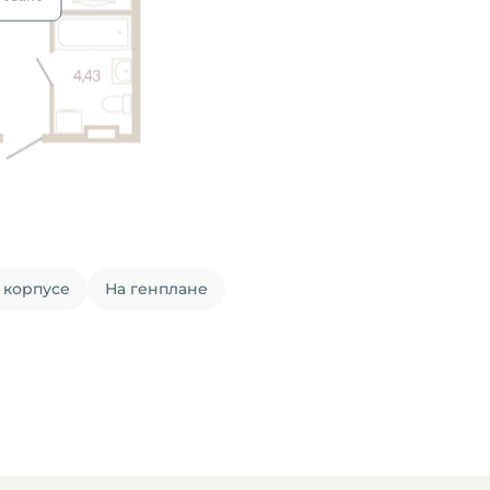
 корпусе
На генплане