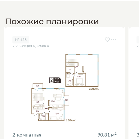
Похожие планировки
№ 158
7.2, Секция 6, Этаж 4
7
2
2-комнатная
90.81 м