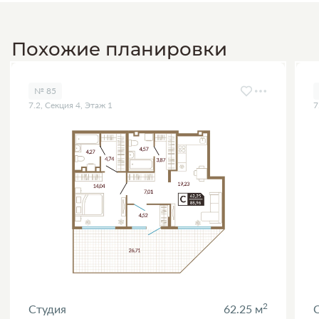
Похожие планировки
№ 85
7.2, Секция 4, Этаж 1
7
2
Студия
62.25 м