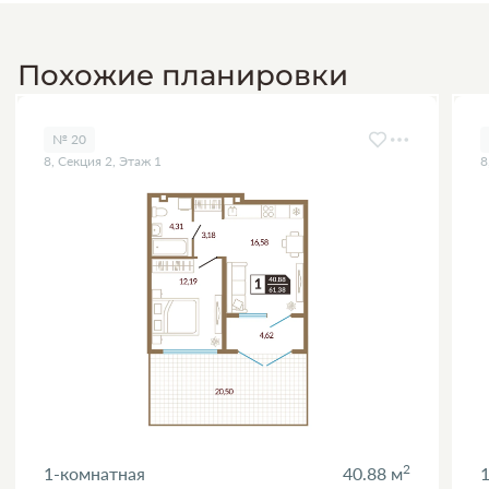
Похожие планировки
№ 20
8, Секция 2, Этаж 1
8
2
1-комнатная
40.88 м